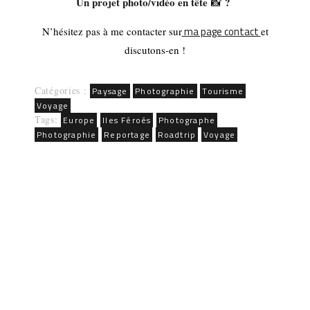
Un projet photo/vidéo en tête
?
📸
ma page contact
N’hésitez pas à me contacter sur
et
discutons-en !
Catégories :
Paysage
Photographie
Tourisme
Voyage
Tags:
Europe
Iles Féroés
Photographe
Photographie
Reportage
Roadtrip
Voyage