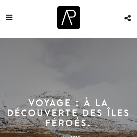
VOYAGE : À la
découverte des Îles
Féroés.