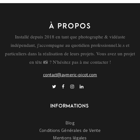
LIRE
À PROPOS
Installé depuis 2018 en tant que photographe & vidéaste
2
1
indépendant, j'accompagne au quotidien professionnel.le.s et
particuliers dans la réalisation de leurs projets. Vous avez un projet
en tête 📸 ? N'hésitez pas à me contacter !
contact@aymeric-picot.com
INFORMATIONS
Blog
Conditions Générales de Vente
Mentions légales