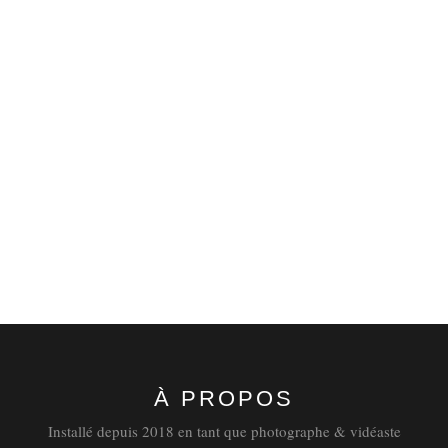
Tradition, à Sideville.
Aymeric Picot
Entreprise
Famille
Photographie
par
31 juillet 2020
À PROPOS
Installé depuis 2018 en tant que photographe & vidéaste