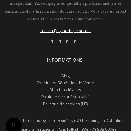
indépendant, j'accompagne au quotidien professionnel.le.s et
particuliers dans la réalisation de leurs projets. Vous avez un projet
en tête 📸 ? N'hésitez pas à me contacter !
Terre, Mer & Tradition, près de Cherbourg, fait appel à
contact@aymeric-picot.com
mes services de photographe pour la réalisation d’un
beau reportage. Mettre ses compétences au profit
d’entreprises locales, françaises et de qualité est sans
aucun doute l’une des choses les plus gratifiantes dans
INFORMATIONS
mon métier de photographe. Nous avons tellement de
belles entreprises autour de chez …
Blog
Conditions Générales de Vente
Mentions légales
LIRE
Politique de confidentialité
Politique de cookies (UE)
Aymeric Picot, photographe & vidéaste à Cherbourg-en-Cotentin |
Normandie - Bretagne - Paris | SIRET : 834 774 903 00043