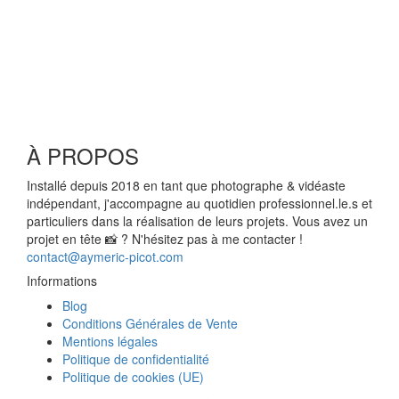
Photographe couple en Normandie, (re)découvrez mes images
de ces amoureux à la plage. Depuis que je me suis lancé en tant
que photographe à Cherbourg-en-Cotentin (Manche,
Normandie), j’ai photographié pas mal de personnes et de beaux
paysages, que ça soit d’ici ou ailleurs dans le monde (bonjour le
passionné de voyage 🧳). J’ai beau avoir …
Lire
À PROPOS
Installé depuis 2018 en tant que photographe & vidéaste
indépendant, j'accompagne au quotidien professionnel.le.s et
particuliers dans la réalisation de leurs projets. Vous avez un
projet en tête 📸 ? N'hésitez pas à me contacter !
contact@aymeric-picot.com
Informations
Blog
Conditions Générales de Vente
Mentions légales
Politique de confidentialité
Politique de cookies (UE)