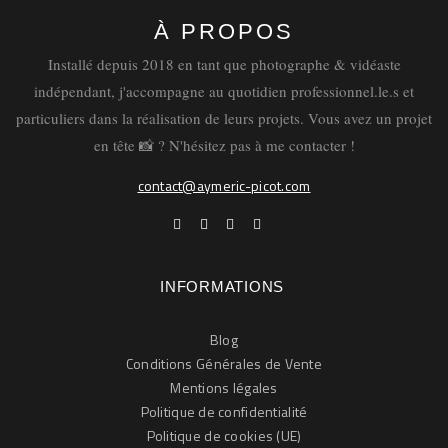
matin.
À PROPOS
Aymeric Picot
Couple
Photographie
par
14
Installé depuis 2018 en tant que photographe & vidéaste
février 2022
indépendant, j'accompagne au quotidien professionnel.le.s et
particuliers dans la réalisation de leurs projets. Vous avez un projet
en tête 📸 ? N'hésitez pas à me contacter !
Photographe de couples d’amoureux, c’est aussi ce
contact@aymeric-picot.com
que je fais en Normandie. Si vous connaissez un peu
le travail que je fais en tant que photographe
indépendant, en tout cas ici, à Cherbourg, en
Normandie, vous n’êtes plus sans savoir que j’adore
INFORMATIONS
photographier les gens de la façon la plus naturelle
possible. Évidemment, j’aime parfois …
Blog
Conditions Générales de Vente
Mentions légales
LIRE
Politique de confidentialité
Politique de cookies (UE)