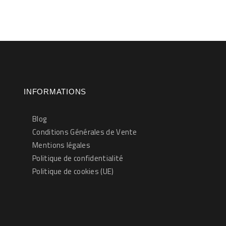
INFORMATIONS
en pleine Écosse, pendant une semaine. Début 2023, j’échange avec
Blog
ort à mon envie de faire un nouveau voyage ensemble. Habitant lui d
Conditions Générales de Vente
 nous de se voir …
Mentions légales
Politique de confidentialité
Politique de cookies (UE)